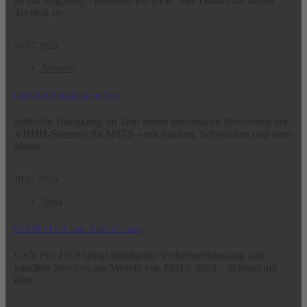
an ein Flugzeug – gesteuert per EFB. Alle Details zur neuen
Technik im
16.07.2026
Airports
iniBuilds Hongkong im Test
iniBuilds Hongkong im Test: meine persönliche Bewertung der
VHHH-Szenerie für MSFS – mit Stärken, Schwächen und einer
klaren
10.07.2026
News
GSX Pro 4.0.9: kein Vorfeld-Chaos
GSX Pro 4.0.9 bringt intelligente Verkehrserkennung und
parallele Services ans Vorfeld von MSFS 2024 – Schluss mit
dem