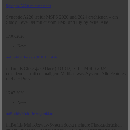
Synaptic A220 ist erschienen
Synaptic A220 ist für MSFS 2020 und 2024 erschienen – ein
Study-Level-Jet mit custom FMS und Fly-by-Wire. Alle
17.07.2026
News
iniBuilds Chicago (KORD) ist da
iniBuilds Chicago O'Hare (KORD) ist für MSFS 2024
erschienen – mit erstmaligem Multi-Jetway-System. Alle Features
und der Preis
16.07.2026
News
iniBuilds Multi-Jetway erklärt
iniBuilds Multi-Jetway-System dockt mehrere Fluggastbrücken