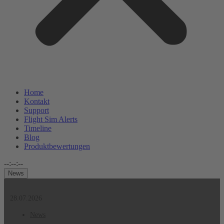
Home
Kontakt
Support
Flight Sim Alerts
Timeline
Blog
Produktbewertungen
--:--:--
News
28.07.2026
News