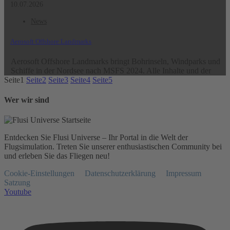
10.07.2026
News
Aerosoft Offshore Landmarks
Aerosoft Offshore Landmarks bringt Bohrinseln, Windparks und
Schiffe in der Nordsee nach MSFS 2024. Alle Inhalte und der
Seite
1
Seite
2
Seite
3
Seite
4
Seite
5
Wer wir sind
Entdecken Sie Flusi Universe – Ihr Portal in die Welt der
Flugsimulation. Treten Sie unserer enthusiastischen Community bei
und erleben Sie das Fliegen neu!
Cookie-Einstellungen
Datenschutzerklärung
Impressum
Satzung
Youtube