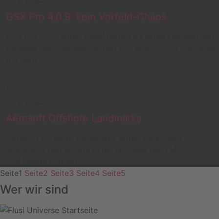
News
GSX Pro 4.0.9: kein Vorfeld-Chaos
GSX Pro 4.0.9 bringt intelligente Verkehrserkennung und
parallele Services ans Vorfeld von MSFS 2024 – Schluss
mit dem
10.07.2026
News
Aerosoft Offshore Landmarks
Aerosoft Offshore Landmarks bringt Bohrinseln,
Windparks und Schiffe in der Nordsee nach MSFS 2024.
Alle Inhalte und der
Seite
1
Seite
2
Seite
3
Seite
4
Seite
5
Wer wir sind