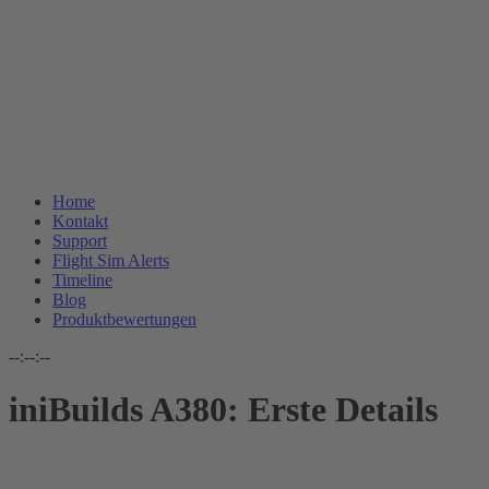
Home
Kontakt
Support
Flight Sim Alerts
Timeline
Blog
Produktbewertungen
--:--:--
iniBuilds A380: Erste Details