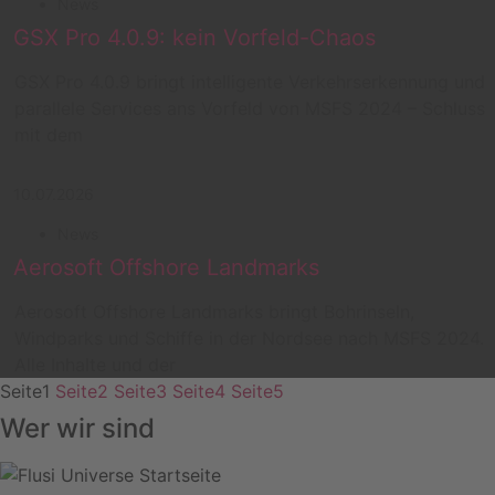
News
GSX Pro 4.0.9: kein Vorfeld-Chaos
GSX Pro 4.0.9 bringt intelligente Verkehrserkennung und
parallele Services ans Vorfeld von MSFS 2024 – Schluss
mit dem
10.07.2026
News
Aerosoft Offshore Landmarks
Aerosoft Offshore Landmarks bringt Bohrinseln,
Windparks und Schiffe in der Nordsee nach MSFS 2024.
Alle Inhalte und der
Seite
1
Seite
2
Seite
3
Seite
4
Seite
5
Wer wir sind