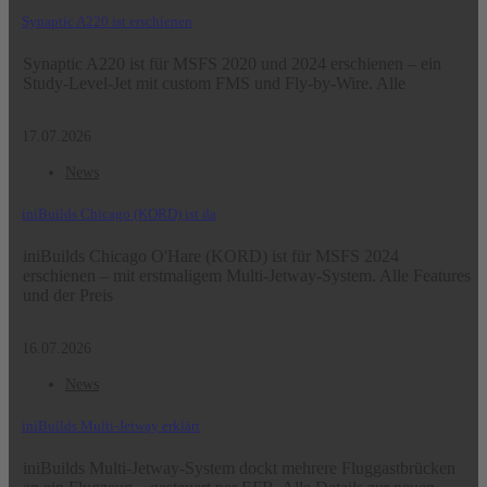
Synaptic A220 ist erschienen
Synaptic A220 ist für MSFS 2020 und 2024 erschienen – ein
Study-Level-Jet mit custom FMS und Fly-by-Wire. Alle
17.07.2026
News
iniBuilds Chicago (KORD) ist da
iniBuilds Chicago O'Hare (KORD) ist für MSFS 2024
erschienen – mit erstmaligem Multi-Jetway-System. Alle Features
und der Preis
16.07.2026
News
iniBuilds Multi-Jetway erklärt
iniBuilds Multi-Jetway-System dockt mehrere Fluggastbrücken