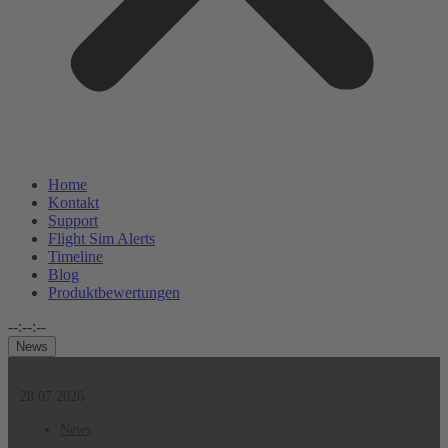
Home
Kontakt
Support
Flight Sim Alerts
Timeline
Blog
Produktbewertungen
--:--:--
News
28.07.2026
News