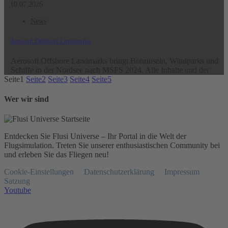
10.07.2026
News
Aerosoft Offshore Landmarks
Aerosoft Offshore Landmarks bringt Bohrinseln, Windparks und
Schiffe in der Nordsee nach MSFS 2024. Alle Inhalte und der
Seite
1
Seite
2
Seite
3
Seite
4
Seite
5
Wer wir sind
Entdecken Sie Flusi Universe – Ihr Portal in die Welt der
Flugsimulation. Treten Sie unserer enthusiastischen Community bei
und erleben Sie das Fliegen neu!
Cookie-Einstellungen
Datenschutzerklärung
Impressum
Satzung
Youtube