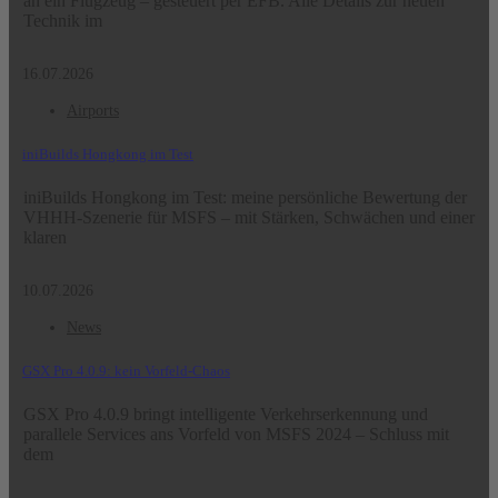
an ein Flugzeug – gesteuert per EFB. Alle Details zur neuen
Technik im
16.07.2026
Airports
iniBuilds Hongkong im Test
iniBuilds Hongkong im Test: meine persönliche Bewertung der
VHHH-Szenerie für MSFS – mit Stärken, Schwächen und einer
klaren
10.07.2026
News
GSX Pro 4.0.9: kein Vorfeld-Chaos
GSX Pro 4.0.9 bringt intelligente Verkehrserkennung und
parallele Services ans Vorfeld von MSFS 2024 – Schluss mit
dem