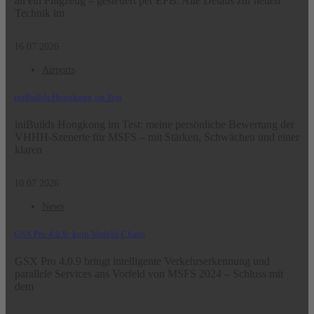
an ein Flugzeug – gesteuert per EFB. Alle Details zur neuen
Technik im
16.07.2026
Airports
iniBuilds Hongkong im Test
iniBuilds Hongkong im Test: meine persönliche Bewertung der
VHHH-Szenerie für MSFS – mit Stärken, Schwächen und einer
klaren
10.07.2026
News
GSX Pro 4.0.9: kein Vorfeld-Chaos
GSX Pro 4.0.9 bringt intelligente Verkehrserkennung und
parallele Services ans Vorfeld von MSFS 2024 – Schluss mit
dem