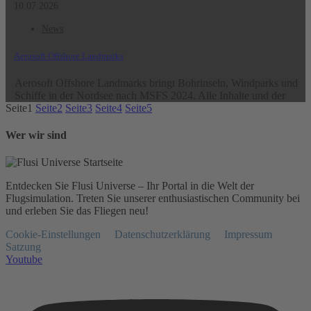
10.07.2026
News
Aerosoft Offshore Landmarks
Aerosoft Offshore Landmarks bringt Bohrinseln, Windparks und
Schiffe in der Nordsee nach MSFS 2024. Alle Inhalte und der
Seite
1
Seite
2
Seite
3
Seite
4
Seite
5
Wer wir sind
Entdecken Sie Flusi Universe – Ihr Portal in die Welt der
Flugsimulation. Treten Sie unserer enthusiastischen Community bei
und erleben Sie das Fliegen neu!
Cookie-Einstellungen
Datenschutzerklärung
Impressum
Satzung
Youtube