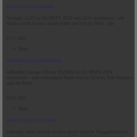
Synaptic A220 ist erschienen
Synaptic A220 ist für MSFS 2020 und 2024 erschienen – ein
Study-Level-Jet mit custom FMS und Fly-by-Wire. Alle
17.07.2026
News
iniBuilds Chicago (KORD) ist da
iniBuilds Chicago O'Hare (KORD) ist für MSFS 2024
erschienen – mit erstmaligem Multi-Jetway-System. Alle Features
und der Preis
16.07.2026
News
iniBuilds Multi-Jetway erklärt
iniBuilds Multi-Jetway-System dockt mehrere Fluggastbrücken