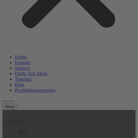
Home
Kontakt
Support
Flight Sim Alerts
Timeline
Blog
Produktbewertungen
--:--:--
News
28.07.2026
News